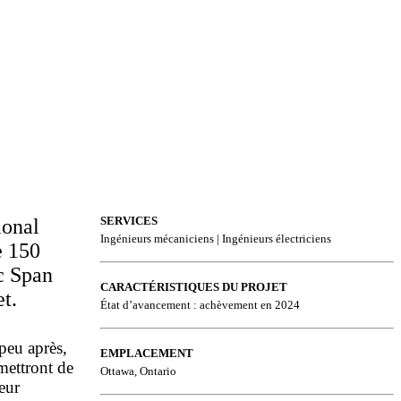
SERVICES
ional
Ingénieurs mécaniciens | Ingénieurs électriciens
e 150
ec Span
CARACTÉRISTIQUES DU PROJET
t.
État d’avancement : achèvement en 2024
 peu après,
EMPLACEMENT
rmettront de
Ottawa, Ontario
eur