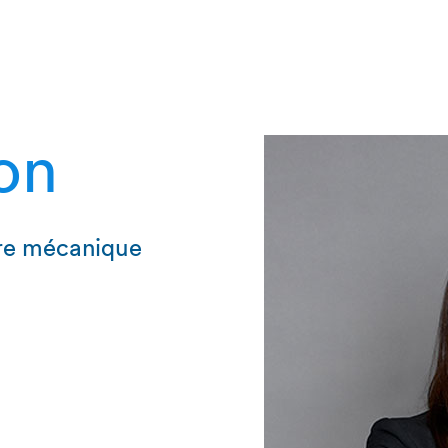
on
ure mécanique